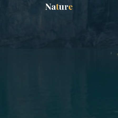
N
a
t
u
r
e