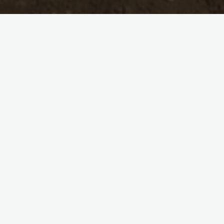
Laisser un commentaire
Animalier
Nature
Découvrir et observer le
blaireau européen
Yann
21 avril 2021