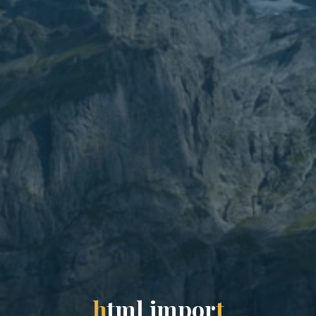
h
t
m
l
i
m
p
o
r
t