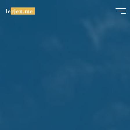
Aller
lerjen.me
au
contenu