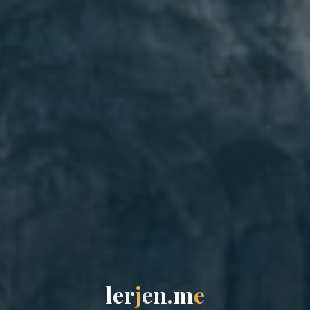
l
e
r
j
e
n
.
m
e